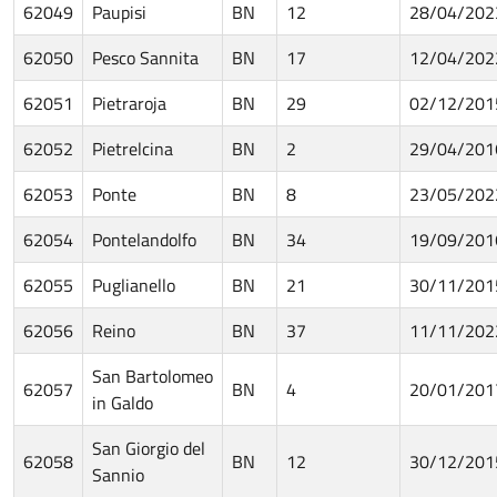
62049
Paupisi
BN
12
28/04/202
62050
Pesco Sannita
BN
17
12/04/202
62051
Pietraroja
BN
29
02/12/201
62052
Pietrelcina
BN
2
29/04/201
62053
Ponte
BN
8
23/05/202
62054
Pontelandolfo
BN
34
19/09/201
62055
Puglianello
BN
21
30/11/201
62056
Reino
BN
37
11/11/202
San Bartolomeo
62057
BN
4
20/01/201
in Galdo
San Giorgio del
62058
BN
12
30/12/201
Sannio