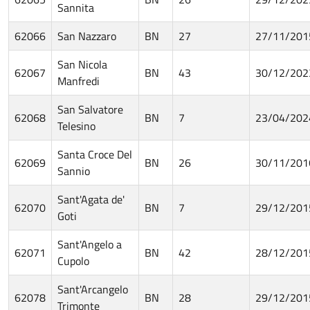
Sannita
62066
San Nazzaro
BN
27
27/11/201
San Nicola
62067
BN
43
30/12/202
Manfredi
San Salvatore
62068
BN
7
23/04/202
Telesino
Santa Croce Del
62069
BN
26
30/11/201
Sannio
Sant'Agata de'
62070
BN
7
29/12/201
Goti
Sant'Angelo a
62071
BN
42
28/12/201
Cupolo
Sant'Arcangelo
62078
BN
28
29/12/201
Trimonte