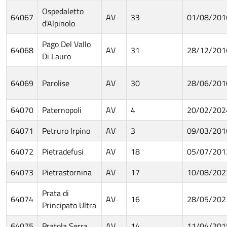
Ospedaletto
64067
AV
33
01/08/201
d'Alpinolo
Pago Del Vallo
64068
AV
31
28/12/201
Di Lauro
64069
Parolise
AV
30
28/06/201
64070
Paternopoli
AV
4
20/02/202
64071
Petruro Irpino
AV
3
09/03/201
64072
Pietradefusi
AV
18
05/07/201
64073
Pietrastornina
AV
17
10/08/202
Prata di
64074
AV
16
28/05/202
Principato Ultra
64075
Pratola Serra
AV
14
11/04/201