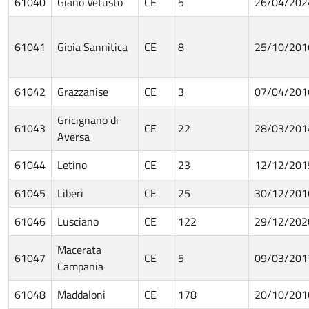
61040
Giano Vetusto
CE
5
26/04/202
61041
Gioia Sannitica
CE
8
25/10/201
61042
Grazzanise
CE
3
07/04/201
Gricignano di
61043
CE
22
28/03/201
Aversa
61044
Letino
CE
23
12/12/201
61045
Liberi
CE
25
30/12/201
61046
Lusciano
CE
122
29/12/202
Macerata
61047
CE
5
09/03/201
Campania
61048
Maddaloni
CE
178
20/10/201