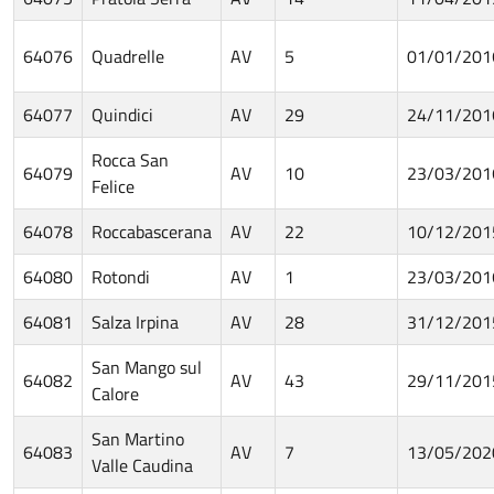
64076
Quadrelle
AV
5
01/01/201
64077
Quindici
AV
29
24/11/201
Rocca San
64079
AV
10
23/03/201
Felice
64078
Roccabascerana
AV
22
10/12/201
64080
Rotondi
AV
1
23/03/201
64081
Salza Irpina
AV
28
31/12/201
San Mango sul
64082
AV
43
29/11/201
Calore
San Martino
64083
AV
7
13/05/202
Valle Caudina