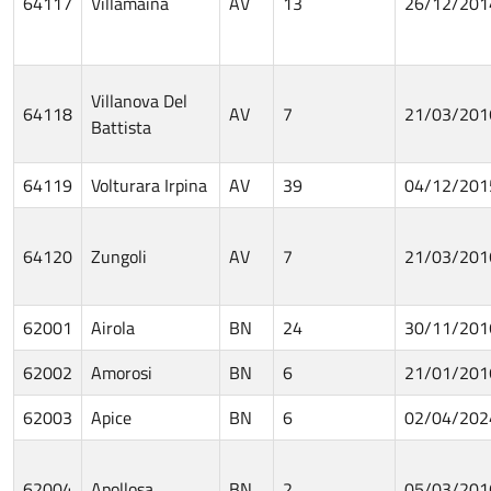
64117
Villamaina
AV
13
26/12/201
Villanova Del
64118
AV
7
21/03/201
Battista
64119
Volturara Irpina
AV
39
04/12/201
64120
Zungoli
AV
7
21/03/201
62001
Airola
BN
24
30/11/201
62002
Amorosi
BN
6
21/01/201
62003
Apice
BN
6
02/04/202
62004
Apollosa
BN
2
05/03/201