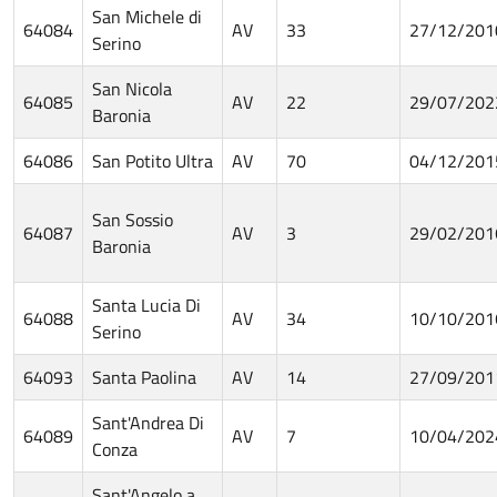
San Michele di
64084
AV
33
27/12/201
Serino
San Nicola
64085
AV
22
29/07/202
Baronia
64086
San Potito Ultra
AV
70
04/12/201
San Sossio
64087
AV
3
29/02/201
Baronia
Santa Lucia Di
64088
AV
34
10/10/201
Serino
64093
Santa Paolina
AV
14
27/09/201
Sant'Andrea Di
64089
AV
7
10/04/202
Conza
Sant'Angelo a