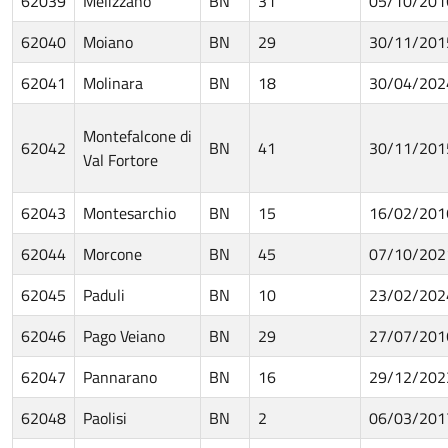
62039
Melizzano
BN
31
05/10/201
62040
Moiano
BN
29
30/11/201
62041
Molinara
BN
18
30/04/202
Montefalcone di
62042
BN
41
30/11/201
Val Fortore
62043
Montesarchio
BN
15
16/02/201
62044
Morcone
BN
45
07/10/202
62045
Paduli
BN
10
23/02/202
62046
Pago Veiano
BN
29
27/07/201
62047
Pannarano
BN
16
29/12/202
62048
Paolisi
BN
2
06/03/201