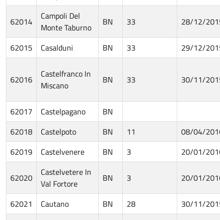
Campoli Del
62014
BN
33
28/12/201
Monte Taburno
62015
Casalduni
BN
33
29/12/201
Castelfranco In
62016
BN
33
30/11/201
Miscano
62017
Castelpagano
BN
62018
Castelpoto
BN
11
08/04/201
62019
Castelvenere
BN
3
20/01/201
Castelvetere In
62020
BN
3
20/01/201
Val Fortore
62021
Cautano
BN
28
30/11/201