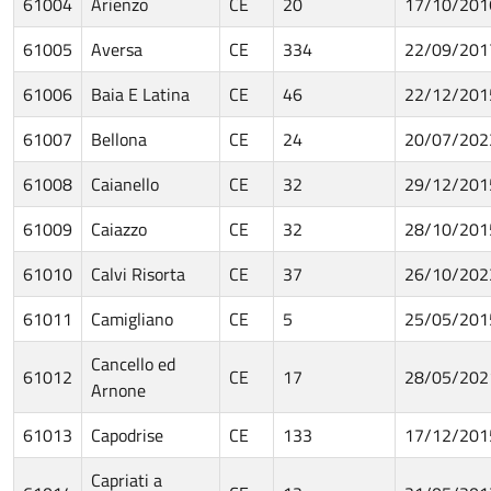
61004
Arienzo
CE
20
17/10/201
61005
Aversa
CE
334
22/09/201
61006
Baia E Latina
CE
46
22/12/201
61007
Bellona
CE
24
20/07/202
61008
Caianello
CE
32
29/12/201
61009
Caiazzo
CE
32
28/10/201
61010
Calvi Risorta
CE
37
26/10/202
61011
Camigliano
CE
5
25/05/201
Cancello ed
61012
CE
17
28/05/202
Arnone
61013
Capodrise
CE
133
17/12/201
Capriati a