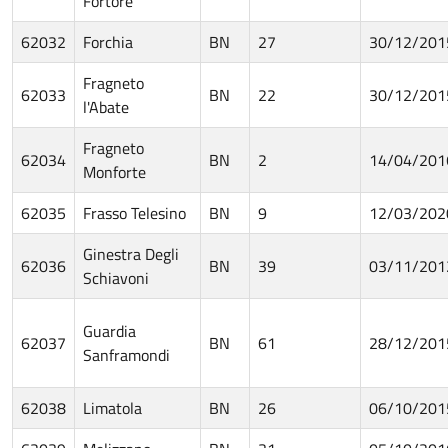
Fortore
62032
Forchia
BN
27
30/12/201
Fragneto
62033
BN
22
30/12/201
l'Abate
Fragneto
62034
BN
2
14/04/201
Monforte
62035
Frasso Telesino
BN
9
12/03/202
Ginestra Degli
62036
BN
39
03/11/201
Schiavoni
Guardia
62037
BN
61
28/12/201
Sanframondi
62038
Limatola
BN
26
06/10/201