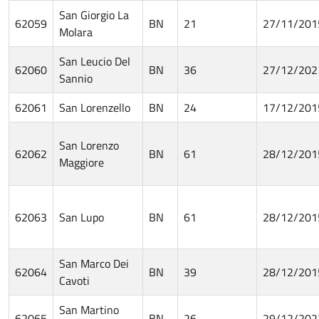
San Giorgio La
62059
BN
21
27/11/201
Molara
San Leucio Del
62060
BN
36
27/12/202
Sannio
62061
San Lorenzello
BN
24
17/12/201
San Lorenzo
62062
BN
61
28/12/201
Maggiore
62063
San Lupo
BN
61
28/12/201
San Marco Dei
62064
BN
39
28/12/201
Cavoti
San Martino
62065
BN
26
29/12/202