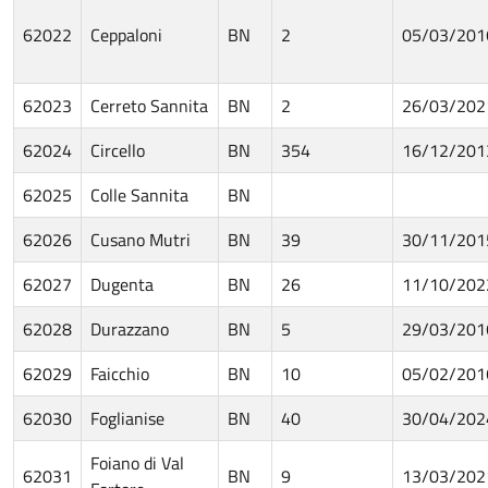
62022
Ceppaloni
BN
2
05/03/201
62023
Cerreto Sannita
BN
2
26/03/202
62024
Circello
BN
354
16/12/201
62025
Colle Sannita
BN
62026
Cusano Mutri
BN
39
30/11/201
62027
Dugenta
BN
26
11/10/202
62028
Durazzano
BN
5
29/03/201
62029
Faicchio
BN
10
05/02/201
62030
Foglianise
BN
40
30/04/202
Foiano di Val
62031
BN
9
13/03/202