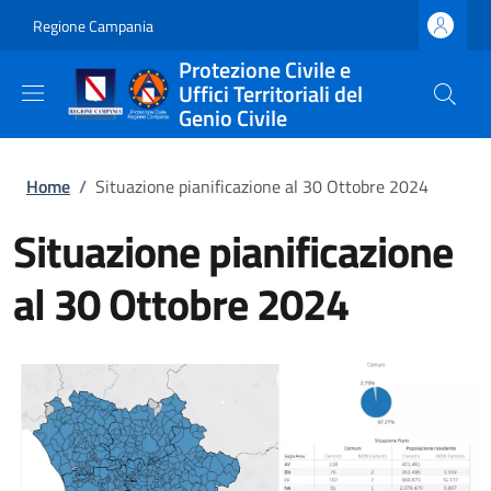
Salta al contenuto principale
Skip to footer content
Regione Campania
Protezione Civile e
Uffici Territoriali del
Genio Civile
Briciole di pane
Home
/
Situazione pianificazione al 30 Ottobre 2024
Situazione pianificazione
al 30 Ottobre 2024