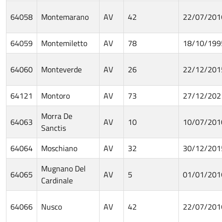
64058
Montemarano
AV
42
22/07/201
64059
Montemiletto
AV
78
18/10/199
64060
Monteverde
AV
26
22/12/201
64121
Montoro
AV
73
27/12/202
Morra De
64063
AV
10
10/07/201
Sanctis
64064
Moschiano
AV
32
30/12/201
Mugnano Del
64065
AV
5
01/01/201
Cardinale
64066
Nusco
AV
42
22/07/201