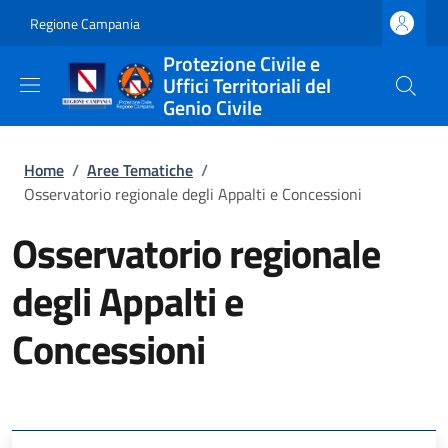
Salta al contenuto principale
Skip to footer content
Regione Campania
Protezione Civile e
Uffici Territoriali del
Genio Civile
Briciole di pane
Home
/
Aree Tematiche
/
Osservatorio regionale degli Appalti e Concessioni
Osservatorio regionale
degli Appalti e
Concessioni