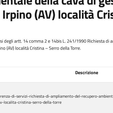
entale della cava di ge
rpino (AV) località Cri
ensi degli artt. 14 comma 2 e 14bis L. 241/1990 Richiesta di
o (AV) località Cristina – Serro della Torre.
Descrizione
erenza-di-servizi-richiesta-di-ampliamento-del-recupero-ambien
v-localita-cristina-serro-della-torre