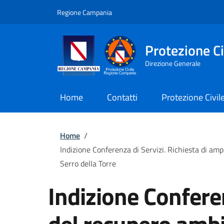
Salta al contenuto principale
Skip to footer content
Regione Campania
Protezione Civ
Direzione Generale
Home
Contatti
Protezione Civil
Briciole di pane
Home
/
Indizione Conferenza di Servizi. Richiesta di am
Serro della Torre
Indizione Confere