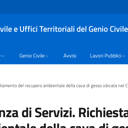
ile e Uffici Territoriali del Genio Civile
e
Genio Civile
Avvisi
Lavori Pubblici
pliamento del recupero ambientale della cava di gesso ubicata nel C
nza di Servizi. Richies