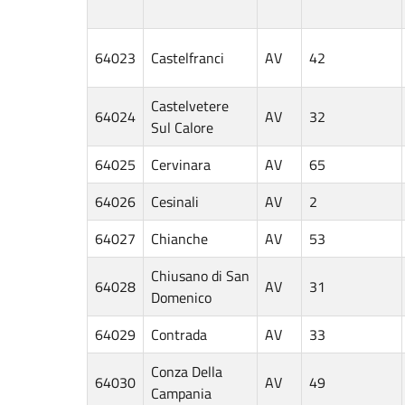
64023
Castelfranci
AV
42
Castelvetere
64024
AV
32
Sul Calore
64025
Cervinara
AV
65
64026
Cesinali
AV
2
64027
Chianche
AV
53
Chiusano di San
64028
AV
31
Domenico
64029
Contrada
AV
33
Conza Della
64030
AV
49
Campania