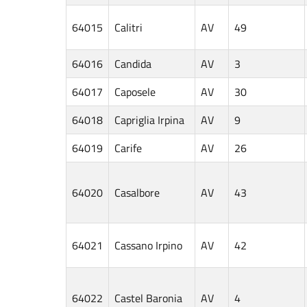
64015
Calitri
AV
49
64016
Candida
AV
3
64017
Caposele
AV
30
64018
Capriglia Irpina
AV
9
64019
Carife
AV
26
64020
Casalbore
AV
43
64021
Cassano Irpino
AV
42
64022
Castel Baronia
AV
4