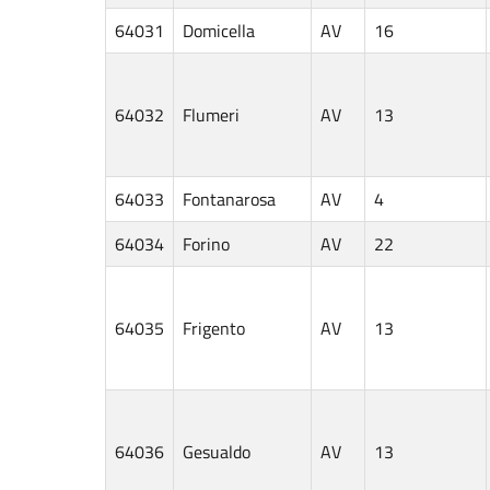
64031
Domicella
AV
16
64032
Flumeri
AV
13
64033
Fontanarosa
AV
4
64034
Forino
AV
22
64035
Frigento
AV
13
64036
Gesualdo
AV
13