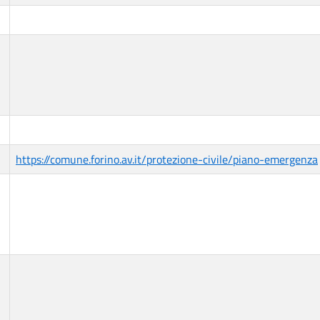
https://comune.forino.av.it/protezione-civile/piano-emergenza