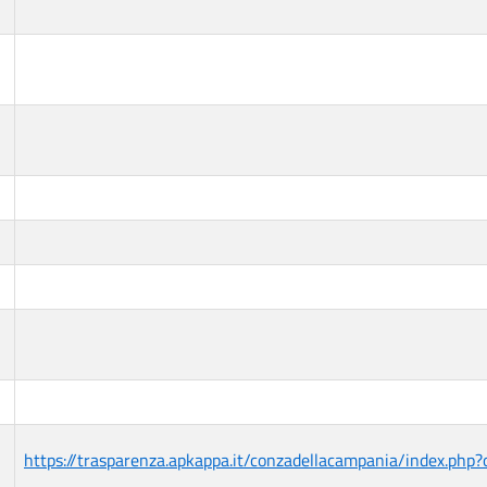
https://trasparenza.apkappa.it/conzadellacampania/index.