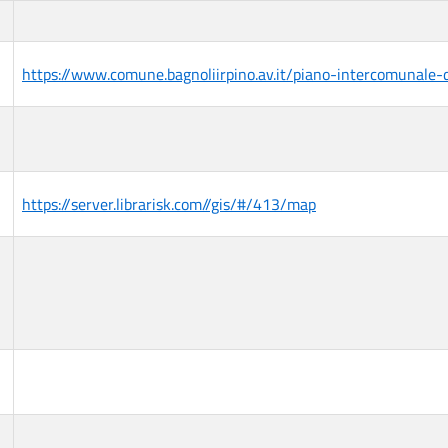
https://www.comune.bagnoliirpino.av.it/piano-intercomunale-d
https://server.librarisk.com//gis/#/413/map