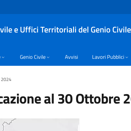
ile e Uffici Territoriali del Genio Civile
e
Genio Civile
Avvisi
Lavori Pubblici
e 2024
icazione al 30 Ottobre 