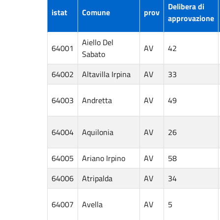
Delibera di
istat
Comune
prov
approvazione
Aiello Del
64001
AV
42
Sabato
64002
Altavilla Irpina
AV
33
64003
Andretta
AV
49
64004
Aquilonia
AV
26
64005
Ariano Irpino
AV
58
64006
Atripalda
AV
34
64007
Avella
AV
5