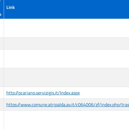
o
Link
o
http://pcariano.servizigis.it/Index.aspx
https://www.comune.atripalda.av.it/c064006/zf/index.php/tr