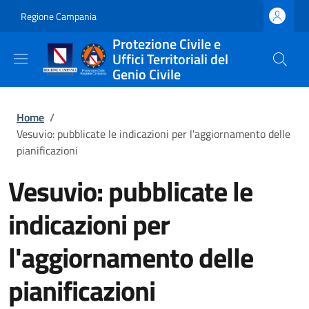
Salta al contenuto principale
Skip to footer content
Regione Campania
Protezione Civile e
Uffici Territoriali del
Genio Civile
Briciole di pane
Home
/
Vesuvio: pubblicate le indicazioni per l'aggiornamento delle
pianificazioni
Vesuvio: pubblicate le
indicazioni per
l'aggiornamento delle
pianificazioni