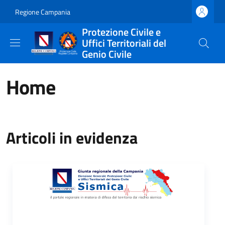
Salta al contenuto principale
Skip to footer content
Regione Campania
Protezione Civile e
Uffici Territoriali del
Genio Civile
Home
Articoli in evidenza