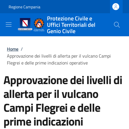
Salta al contenuto principale
Skip to footer content
Regione Campania
Protezione Civile e
Uffici Territoriali del
Genio Civile
Briciole di pane
Home
/
Approvazione dei livelli di allerta per il vulcano Campi
Flegrei e delle prime indicazioni operative
Approvazione dei livelli di
allerta per il vulcano
Campi Flegrei e delle
prime indicazioni