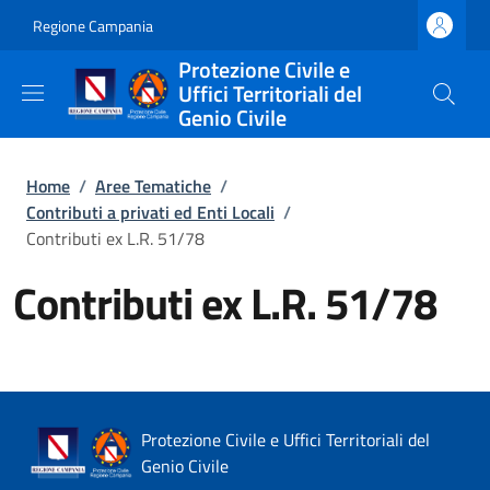
Salta al contenuto principale
Skip to footer content
Regione Campania
Protezione Civile e
Uffici Territoriali del
Genio Civile
Briciole di pane
Home
/
Aree Tematiche
/
Contributi a privati ed Enti Locali
/
Contributi ex L.R. 51/78
Contributi ex L.R. 51/78
Protezione Civile e Uffici Territoriali del
Genio Civile