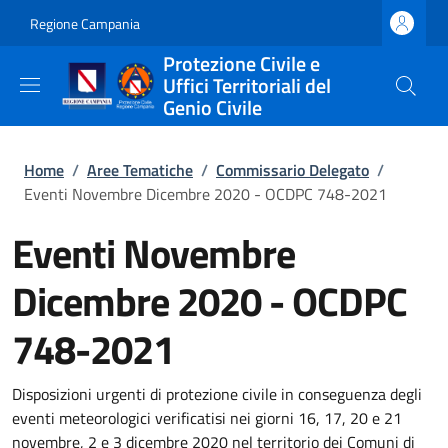
Salta al contenuto principale
Skip to footer content
Regione Campania
Protezione Civile e
Uffici Territoriali del
Genio Civile
Briciole di pane
Home
/
Aree Tematiche
/
Commissario Delegato
/
Eventi Novembre Dicembre 2020 - OCDPC 748-2021
Eventi Novembre
Dicembre 2020 - OCDPC
748-2021
Disposizioni urgenti di protezione civile in conseguenza degli
eventi meteorologici verificatisi nei giorni 16, 17, 20 e 21
novembre, 2 e 3 dicembre 2020 nel territorio dei Comuni di