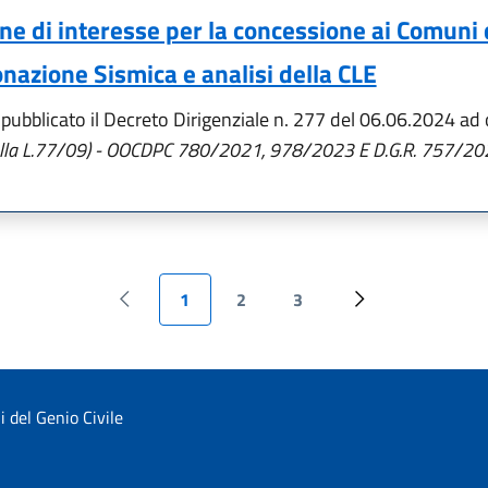
 di interesse per la concessione ai Comuni di
onazione Sismica e analisi della CLE
ubblicato il Decreto Dirigenziale n. 277 del 06.06.2024 ad 
. dalla L.77/09) - OOCDPC 780/2021, 978/2023 E D.G.R. 757/20
1
2
3
Pagina precedente
Pagina attuale
Pagina
Pagina
Pagina successiv
li del Genio Civile