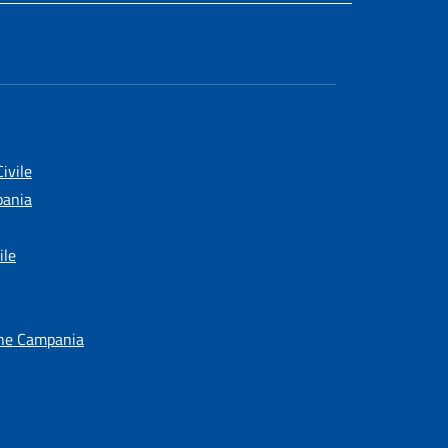
ivile
pania
ile
one Campania