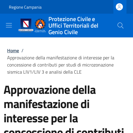
Salta al contenuto principale
Skip to footer content
Regione Campania
Protezione Civile e
Uffici Territoriali del
Genio Civile
Briciole di pane
Home
/
Approvazione della manifestazione di interesse per la
concessione di contributi per studi di microzonazione
sismica LIV1/LIV 3 e analisi della CLE
Approvazione della
manifestazione di
interesse per la
concessione di contributi